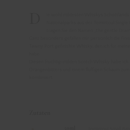
D
ie wohl mildesten Whiskys Schottlan
Nationalparks aus der Tomintoul Single 
tragen Sie den Namen „the gentle Dram
Ganz besonders gefallen mir persönlich die Fini
Tawny Port gefinishte Whisky, den ich für mein
habe.
Diesen fruchtig-milden Scotch Whisky habe ich 
Orangenbitters und einem fluffigen Schaum zu
kombiniert.
Zutaten
50ml
Tomintoul Small Bat