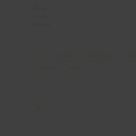
Bar
Cocktail
cocktail rezept
cockt
tomintoul
whisky