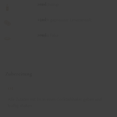
20ml
Kirschsirup
25ml
frisch gepresster Limettensaft
20ml
Aqua Faba
Zubereitung
01
Alle Zutaten mit Eis in einen Cocktailshaker geben und
kräftig shaken.