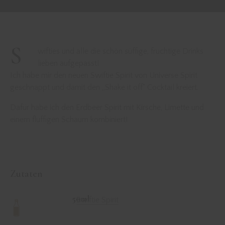
S
wifties und alle die schön süffige, fruchtige Drinks
lieben aufgepasst!
Ich habe mir den neuen Swiftie Spirit von Universe Spirit
geschnappt und damit den „Shake it off“ Cocktail kreiert.
Dafür habe ich den Erdbeer Spirit mit Kirsche, Limette und
einem fluffigen Schaum kombiniert!
Zutaten
50ml
Swiftie Spirit