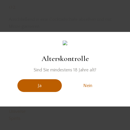
02
Anschließend in eine Cocktailschale abseihen und mit
Minze garnieren.
Alterskontrolle
Sind Sie mindestens 18 Jahre alt?
Ja
Nein
Der Spirit wurde zur Verfügung gestellt von