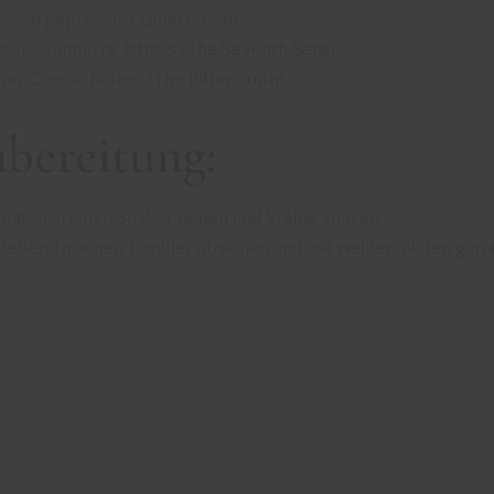
frisch gepresster Limettensaft
tzer Cranberry Bitters (
The Seventh Sense
)
tzer Creole Bitters (
The Bitter Truth
)
bereitung:
utaten in einen Shaker geben und kräftig shaken.
ließend in einen Tumbler abseihen und mit weißen Blüten garn