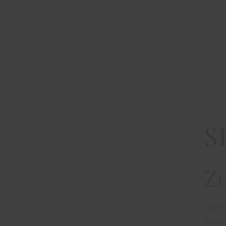
S
Zu
50ml
30ml Y