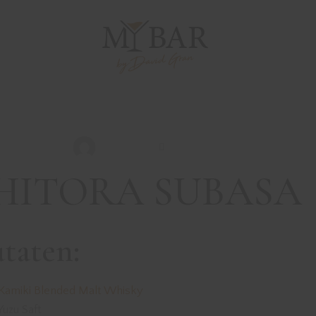
DRINKS MIT WHISK(E)Y
REZEPTE
SHITORA SUBAS
David Gran
August 25, 2022
HITORA SUBASA
taten:
Kamiki Blended Malt Whisky
uzu Saft