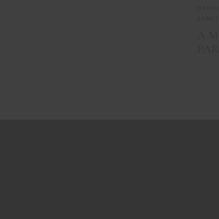
DRINK
SONST
A M
PAR