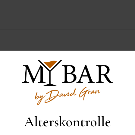
Der Whisky wurde zur Verfügung gestellt von
tail
cocktail mit japanischem whisky
cocktail rezept
Alterskontrolle
tail rezepte
cocktailrezept
Cocktails
japanischer whis
ki whisky
leckerer cocktail
Whiskey
whisky