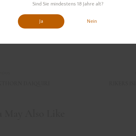
Sind Sie mindestens 18 Jahre alt?
Ja
Nein
VIOUS
KTHORN DAIQUIRI
RIKERS I
u May Also Like