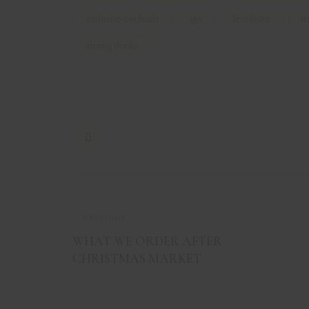
einfache cocktails
gin
le tribute
m
strong drinks
PREVIOUS
WHAT WE ORDER AFTER
CHRISTMAS MARKET