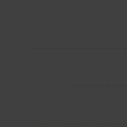
Der Mezcal wurde zur Verf
Cocktail
cocktail rezept
cocktail rezepte