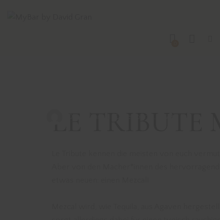
STRANGE
WINTER
0
BIRDS
LE TRIBUTE
David Gran
Dezember 12, 2022
Le Tribute kennen die meisten von euch vermut
Aber von den Macher*innen des hervorragenden
etwas neuen: einen Mezcal!
Mezcal wird, wie Tequila, aus Agaven hergestell
sorgt allerdings dabei für einen typisch rauchig