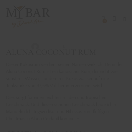
0
DRINKS MIT RUM
REZEPTE
CHRISTMAS IN ALUNA
David Gran
Dezember 14, 2022
ALUNA COCONUT RUM
Dieser Kokosrum verdient seinen Namen wirklich! Denn der
Aluna Coconut Rum ist ein karibischer Rum, der nicht wie
sonst mit Wasser, sondern mit Kokoswasser auf eine
Trinkstärke von 37,5% Vol. herunterverdünnt wird.
Dies sorgt für einen leichten, milden und tropischen
Geschmack. Und diesen schönen Geschmack habe ich mit
Mandelmilch, Ingwerlikör und Hibiskus zum fluffigen
Christmas in Aluna Cocktail kombiniert.