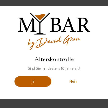
Der Rum wurde zur Verfügung gestellt von
Alterskontrolle
Cocktail
cocktail rezept
cocktail rezepte
Sind Sie mindestens 18 Jahre alt?
cocktailrezept
Cocktails
rum
Ja
Nein