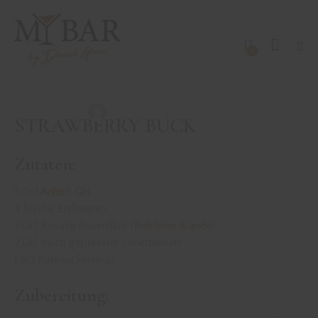
0
DRINKS MIT GIN
REZEPTE
STRAWBERRY BUCK
David Gran
Juni 16, 2020
STRAWBERRY BUCK
Zutaten:
5,0cl
Anholt Gin
4 frische Erdbeeren
2,0cl Rosalie Rosenlikör (
Piekfeine Brände
)
2,0cl frisch gepresster Limettensaft
1,5cl Rohrzuckersirup
Zubereitung: