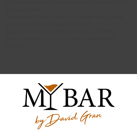
Die Erdbeeren in einen Shaker geben und mit einem Stößel
etwas zerkleinern.
Anschließend Eis und die restlichen Zutaten in den Shaker
geben und kräftig (~20 Sekunden) shaken.
Doppelt über ein Cocktailsieb auf frisches Eis in einen
Tumbler abseihen und mit grtockneten Hibiskusblüten
garnieren.
Der Gin wurde zur Verfügung gestellt von