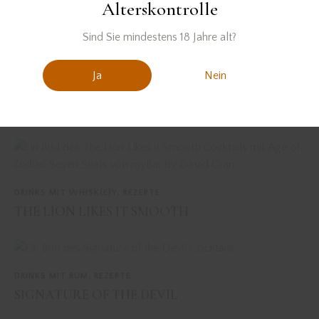
Alterskontrolle
PREVIOUS
NEXT
Sind Sie mindestens 18 Jahre alt?
KORN IS ALWAYS A
LAVENDERS ARE
GOOD CHOICE
FOREVER
Ja
Nein
You May Also Like
DRINKS MIT WHISK(E)Y
,
REZEPTE
THE LION LIKES IT SMOOTH
DRINKS MIT RUM
,
REZEPTE
SIGNATURE OF THE DEVIL