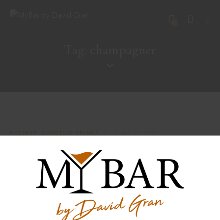
0
Tag: champagner
REZEPTE
,
SONSTIGE DRINKS
August 27, 2022
RIKERS ISLAND
DRINKS MIT GIN
,
REZEPTE
November 23, 2021
ROYAL WINTER FIZZ