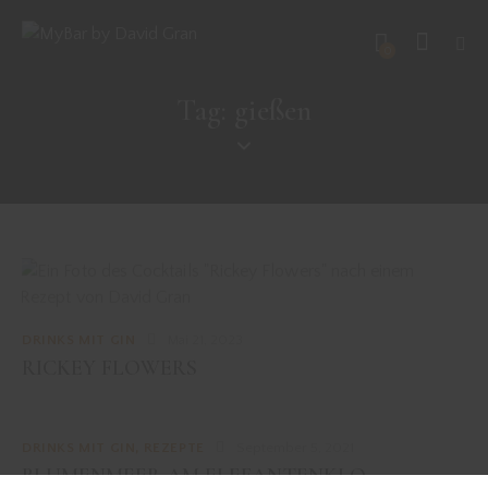
0
Tag: gießen
DRINKS MIT GIN
Mai 21, 2023
RICKEY FLOWERS
DRINKS MIT GIN
,
REZEPTE
September 5, 2021
BLUMENMEER AM ELEFANTENKLO