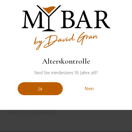
DRINKS MIT GIN
,
REZEPTE
August 30, 2021
LOST IN THYME
DRINKS MIT GIN
,
REZEPTE
April 8, 2021
IL CONTE
Alterskontrolle
Sind Sie mindestens 18 Jahre alt?
DRINKS MIT GIN
,
REZEPTE
Oktober 11, 2020
AUTUMN APPLE CLUB
Ja
Nein
DRINKS MIT GIN
,
REZEPTE
September 27, 2020
APPLE FASHIONED