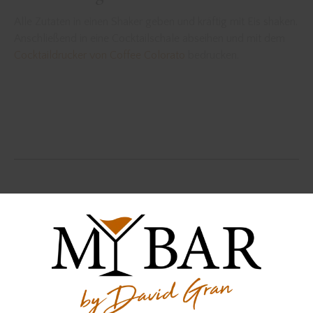
Alle Zutaten in einen Shaker geben und kräftig mit Eis shaken.
Anschließend in eine Cocktailschale abseihen und mit dem
Cocktaildrucker von Coffee Colorato
bedrucken.
Der Gin wurde zur Verfügung gestellt von
Cocktail
cocktailrezept
flight
flightmode
granada