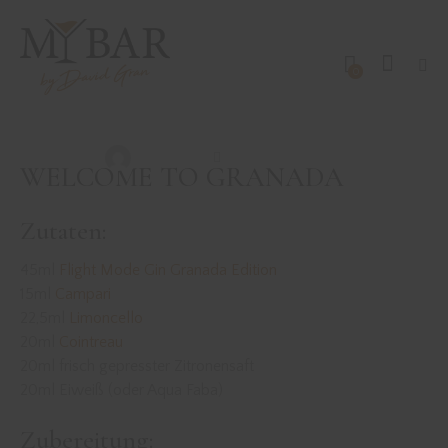
0
DRINKS MIT GIN
REZEPTE
WELCOME TO GRANADA
David Gran
November 25, 2021
WELCOME TO GRANADA
Zutaten:
45ml
Flight Mode Gin Granada Edition
15ml
Campari
22,5ml
Limoncello
20ml
Cointreau
20ml frisch gepresster Zitronensaft
20ml Eiweiß (oder Aqua Faba)
Zubereitung: