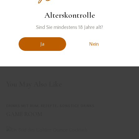
Alterskontrolle
Sind Sie mindestens 18 Jahre alt?
Ja
Nein
PREVIOUS
NEXT
CURIOUS PINEAPPLE
A PEAR BEFORE
CHRISTMAS
You May Also Like
DRINKS MIT RUM
,
REZEPTE
,
SONSTIGE DRINKS
GAME ROOM