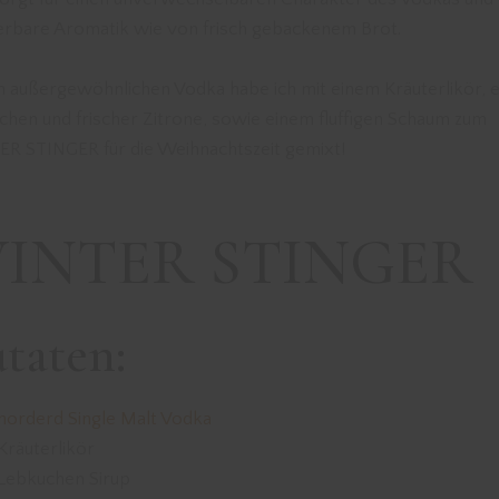
rbare Aromatik wie von frisch gebackenem Brot.
n außergewöhnlichen Vodka habe ich mit einem Kräuterlikör, 
chen und frischer Zitrone, sowie einem fluffigen Schaum zum
R STINGER für die Weihnachtszeit gemixt!
INTER STINGER
taten:
norderd Single Malt Vodka
Kräuterlikör
Lebkuchen Sirup