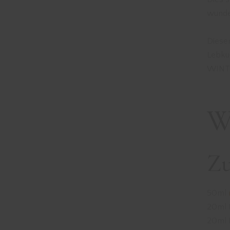
wunde
Diese
Lebku
WINTE
W
Zu
50ml
20ml 
20ml 