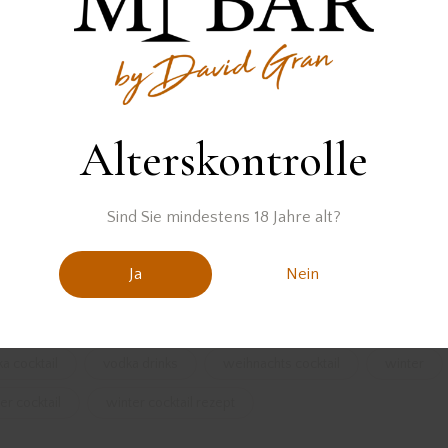
Alterskontrolle
Der Vodka wurde zur Verfügung gestellt von
Sind Sie mindestens 18 Jahre alt?
Ja
Nein
tail
cocktail rezept
cocktail rezepte
Cocktails
a cocktail
vodka drinks
weihnachts cocktail
winter
er cocktail
winter cocktail rezept