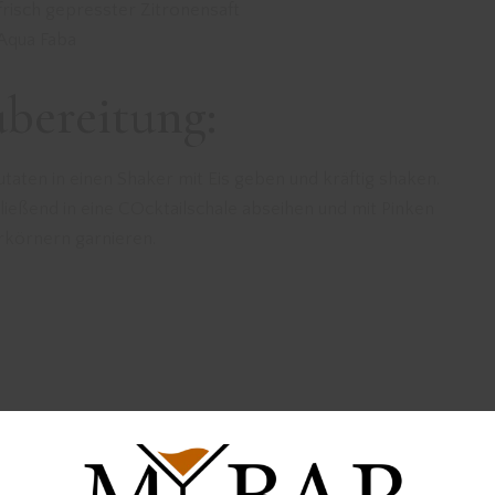
frisch gepresster Zitronensaft
Aqua Faba
bereitung:
utaten in einen Shaker mit Eis geben und kräftig shaken.
ießend in eine COcktailschale abseihen und mit Pinken
erkörnern garnieren.