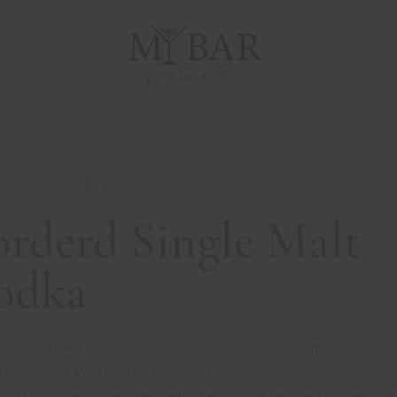
DRINKS MIT VODKA
REZEPTE
WINTER STINGE
David Gran
November 19, 2022
orderd Single Malt
odka
r feine Vodka wird aus gemälztem Roggen aus dem
reichischen Waldviertel gebrannt.
sorgt für einen unverwechselbaren Charakter des Vodkas und 