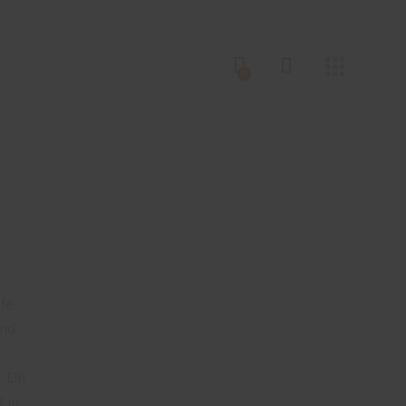
N
0
fe
Und
 Ein
 in