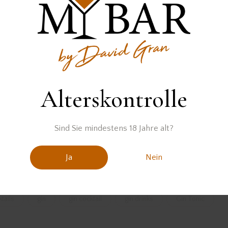
Alterskontrolle
Der Gin wurde zur Verfügung gestellt von
Sind Sie mindestens 18 Jahre alt?
Ja
Nein
tail
cocktail rezept
cocktail rezepte
cocktailrezept
tails
gin
gin cocktail
gin drinks
Gin Tonic