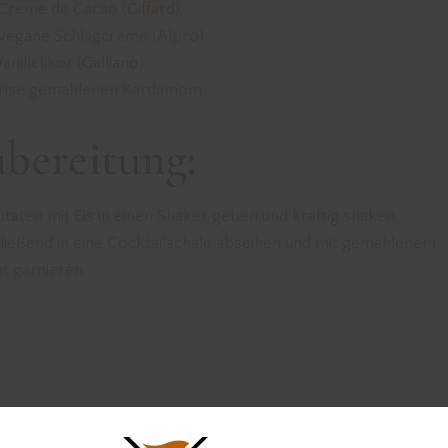
Creme de Cacao (
Giffard
)
vegane Schlagcréme (Alpro)
anillelikör (
Galliano
)
Prise gemahlenen Kardamom
bereitung:
utaten mit Eis in einen Shaker geben und kräftig shaken.
ließend in eine Cocktailschale abseihen und mit gemahlenem
t garnieren.