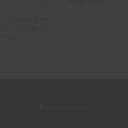
HIGO SOUR
S MIT WHISK(E)Y
,
REZEPTE
 LION LIKES IT
OOTH