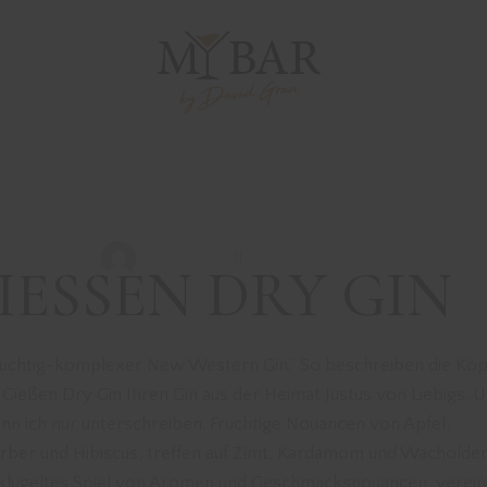
DRINKS MIT GIN
REZEPTE
ALEXANDER VO
GIESSEN
David Gran
November 26, 2022
IESSEN DRY GIN
fruchtig-komplexer New Western Gin.“ So beschreiben die Köp
 Gießen Dry Gin Ihren Gin aus der Heimat Justus von Liebigs. 
nn ich nur unterschreiben. Fruchtige Nouancen von Apfel,
rber und Hibiscus, treffen auf Zimt, Kardamom und Wacholder.
klügeltes Spiel von Aromen und Geschmacksnouancen, vereint