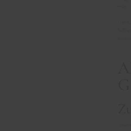
einer
Den G
Schla
kombi
A
G
Zu
30ml