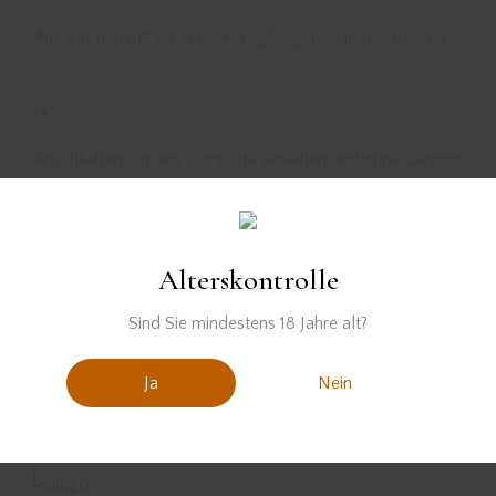
Alle Zutaten mit Eis in ein Rührglas geben und verrühren.
02
Anschließend in eine Coupette abseihen und ohne Garnitur
servieren.
Alterskontrolle
Sind Sie mindestens 18 Jahre alt?
Ja
Nein
Der Gin wurde zur Verfügung gestellt von