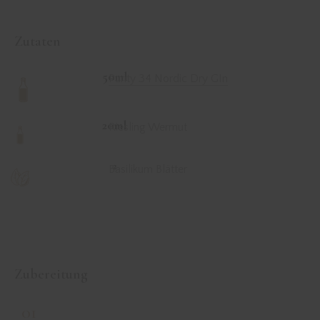
Zutaten
50ml
Purity 34 Nordic Dry GIn
20ml
Riesling Wermut
2
Basilikum Blätter
Zubereitung
01