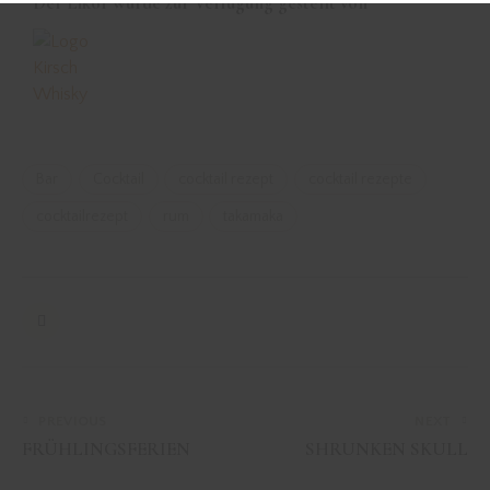
Der Likör wurde zur Verfügung gestellt von
Bar
Cocktail
cocktail rezept
cocktail rezepte
cocktailrezept
rum
takamaka
PREVIOUS
NEXT
FRÜHLINGSFERIEN
SHRUNKEN SKULL