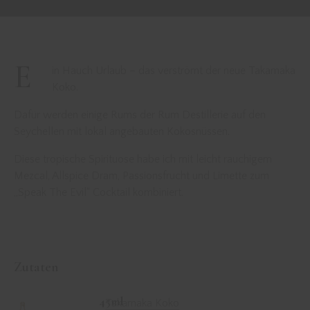
E
in Hauch Urlaub – das verströmt der neue Takamaka
Koko.
Dafür werden einige Rums der Rum Destillerie auf den
Seychellen mit lokal angebauten Kokosnüssen.
Diese tropische Spirituose habe ich mit leicht rauchigem
Mezcal, Allspice Dram, Passionsfrucht und Limette zum
„Speak The Evil“ Cocktail kombiniert.
Zutaten
45ml
Takamaka Koko