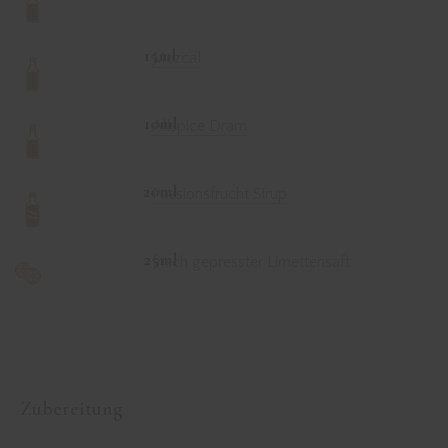
15ml
Mezcal
10ml
Allspice Dram
20ml
Passionsfrucht Sirup
25ml
frisch gepresster Limettensaft
Zubereitung