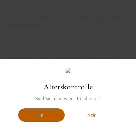
01
Alle Zutaten mit Eis in einen Cocktailshaker geben und
kräftig shaken.
02
Anschließend in ein Longdrinkglas mit Eis abseihen und
mit einer Zitrusschale garnieren.
Alterskontrolle
Sind Sie mindestens 18 Jahre alt?
Ja
Nein