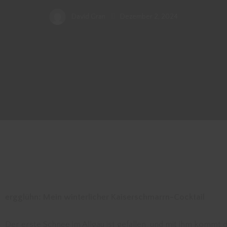
David Gran
Dezember 2, 2024
ergglühn: Mein winterlicher Kaiserschmarrn-Cocktail
Der erste Schnee im Allgäu ist gefallen, und mit ihm kommt d