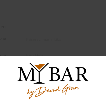
ten
50m
Kaiserschmarrn Likör
20m
Nocchiola
40m
Espresso