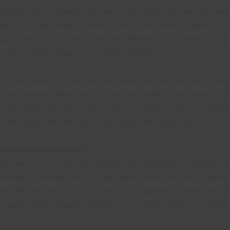
emütliche Winterabende und wärmende Genussmomente. Pass
abe ich mir den Kaiserschmarrn Likör von Universe Spirits
appt, der für mich die Essenz des Winters in Flaschenform ist 
 und mit einem Hauch von Hüttenromantik.
e? Eine winterliche Variante des Espresso Martini, die ich lieb
lühn“ genannt habe. Der Cocktail verbindet die vertrauten, 
 des Kaiserschmarrn Likörs mit der nussigen Note von Nocch
r intensiven Wärme eines frisch gebrühten Espressos.
Kaiserschmarrn Likör?
schmarrn ist für viele ein Symbol österreichischer und bayeri
chkeit. In flüssiger Form bringt dieser Likör die süßen, vanilli
perfekt ins Glas. Er macht den Drink angenehm cremig und ver
ne winterliche Dessert-Qualität – ohne dabei schwer zu wirke