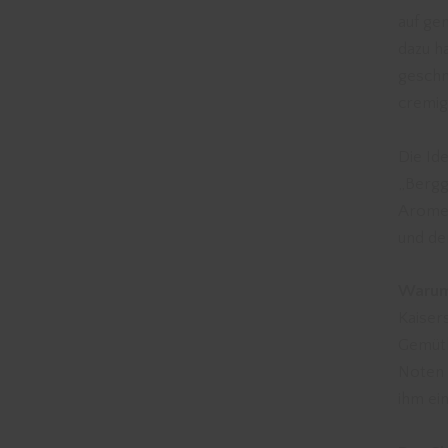
auf g
dazu h
geschn
cremig
Die Ide
„Bergg
Aromen
und de
Warum 
Kaiser
Gemütli
Noten 
ihm ei