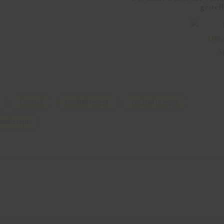
gestell
Cocktail
cocktail rezept
cocktail rezepte
tailrezept