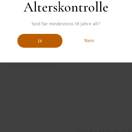
reitung
Alterskontrolle
Alle Zutaten mit Eis in einen Cocktailshaker geben und kräft
Sind Sie mindestens 18 Jahre alt?
shaken.
Ja
Nein
Anschließend in eine Cocktailschale abseihen und mit
Kakaopulver garnieren.
Der Likör wurde zur Verf