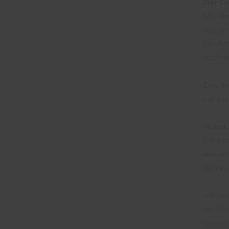
Der Ch
Mit de
Winter
Die Ar
nachmi
Das Be
raffin
Wann i
Ob nac
winter
Kamin 
Ich fr
die Gl
verzau