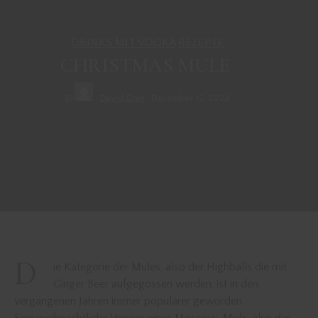
DRINKS MIT VODKA
REZEPTE
CHRISTMAS MULE
By
David Gran
Dezember 12, 2023
D
ie Kategorie der Mules, also der Highballs die mit
Ginger Beer aufgegossen werden, ist in den
vergangenen Jahren immer populärer geworden.