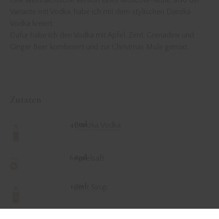
Eine weihnachtliche Version eines Moscow-Mule, also der
Variante mit Vodka, habe ich mit dem stylischen Danzka
Vodka kreiert.
Dafür habe ich den Vodka mit Apfel, Zimt, Grenadine und
Ginger Beer kombiniert und zur Christmas Mule gemixt.
Zutaten
40ml
Danzka Vodka
60ml
Apfelsaft
10ml
Zimt Sirup