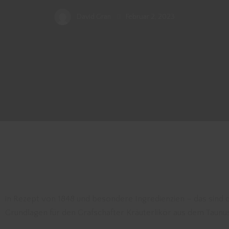
David Gran
Februar 2, 2023
in Rezept von 1848 und besondere Ingredienzien – das sind d
Grundlagen für den Grafschafter Kräuterlikör aus dem Taunus