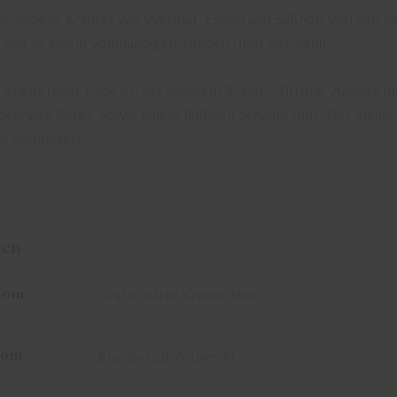
schiedene Kräuter wie Wermut, Enzian und Süßholz werden hie
beit zu einem vollmundigen, runden Likör vermählt.
 Kräuterlikör habe ich mit feinstem Brandy, Zitrone, Agaven u
orangen Bitter, sowie einem fluffigen Schaum zum „Der kleine
il kombiniert.
ten
40m
Grafschafter Kräuterlikör
30m
Brandy (z.B. Artwerk)