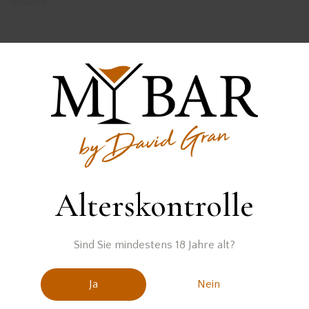
shaken.
Anschließend in eine Cockailschale abseihen und mit
getrockneten Blüten garnieren.
Alterskontrolle
Sind Sie mindestens 18 Jahre alt?
Der Likör wurde zur Ver
gestel
Ja
Nein