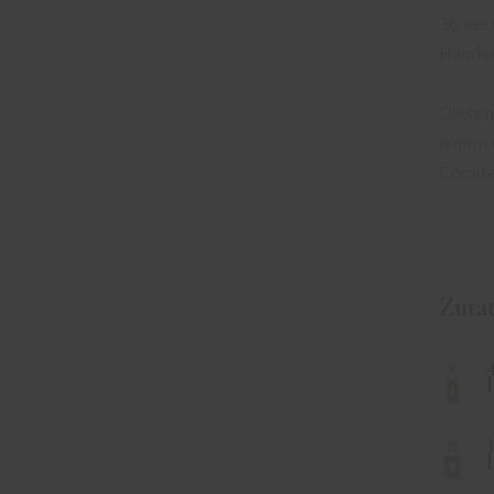
36 ver
Handar
Diesen
einem 
Cockta
Zuta
l
l