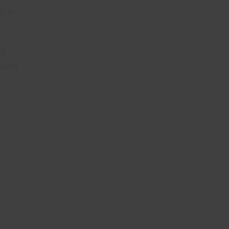
r in
nd
 Lord“