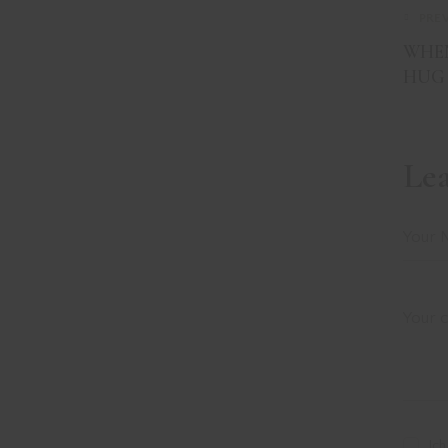
PRE
WHEN
HUG
Le
Ich