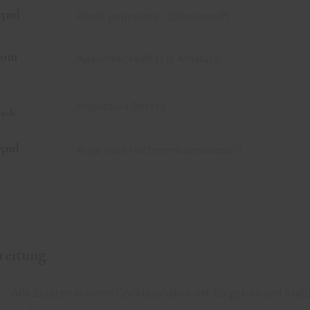
25ml
Frisch gepresster Zitronensaft
20m
Agavendicksaft (z.B. Alnatura)
2
Angostura Bitters
dash
15ml
Aqua Faba (Kichererbsenwasser)
reitung
Alle Zutaten in einen Cocktailshaker mit Eis geben und kräft