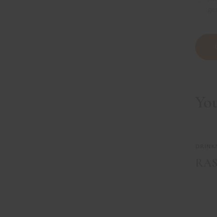
ge
Yo
DRINK
RAS