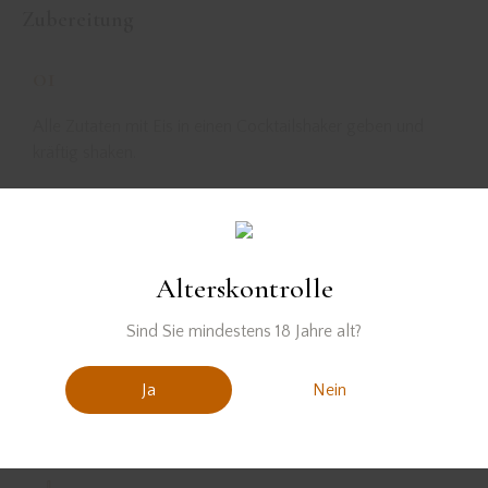
Zubereitung
01
Alle Zutaten mit Eis in einen Cocktailshaker geben und
kräftig shaken.
02
Anschließend in eine Cocktailschale abseihen und mit
Alterskontrolle
Basilikum garnieren.
Sind Sie mindestens 18 Jahre alt?
Ja
Nein