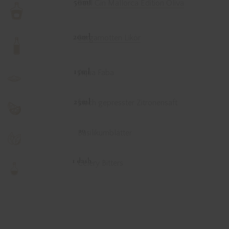
50ml
Seal Gin Mallorca Edition Oliva
20ml
Bergamotten Likör
15ml
Aqua Faba
25ml
frisch gepresster Zitronensaft
10
Basilikumblätter
1 dash
Celery Bitters