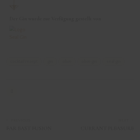
Der Gin wurde zur Verfügung gestellt von
cocktail rezept
gin
olive
olive gin
seal gin
PREVIOUS
NEXT
FAR EAST FUSION
CURRANT PLEASURE