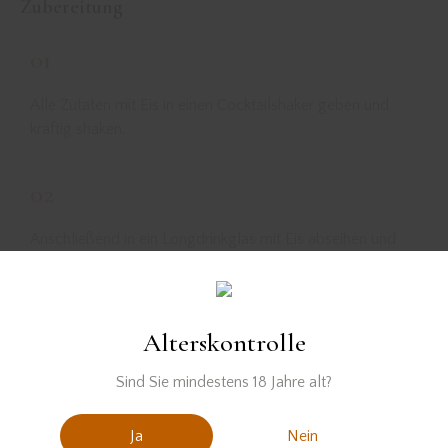
Zubereitung
01
Alle Zutaten mit Eis in einen Cocktailshaker geben und
kräftig shaken.
02
Anschließend in ein Longdrinkglas mit Eis abseihen und
mit Soda aufgießen.
03
Alterskontrolle
Mit getrockneten Blüten garniert servieren.
Sind Sie mindestens 18 Jahre alt?
Ja
Nein