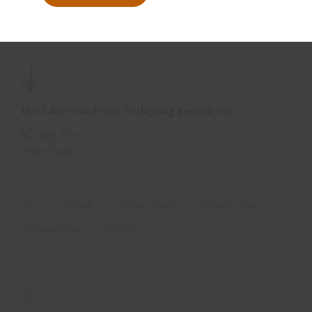
Der Likör wurde zur Verfügung gestellt von
Bar
Cocktail
cocktail rezept
cocktail rezepte
cocktailrezept
Violette