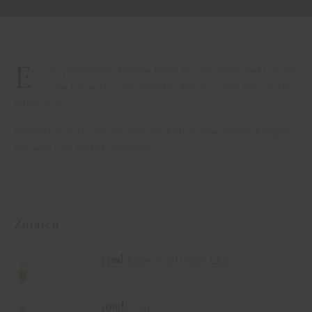
E
in prickelnder, floraler Drink für den Sommer? Das ist
der Lunar Fizz mit Violette Likör aus dem Hause The
Bitter Truth.
Diesen habe ich mit Gin, Zitrone, Rohrzucker, einem fluffigen
Schaum und Soda kombiniert.
Zutaten
35ml
The Bitter Truth Violet Likör
40ml
Zitrus Gin