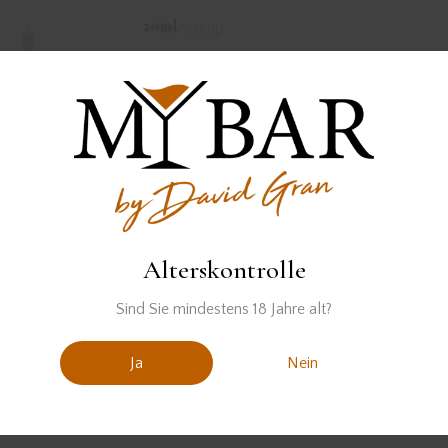
20ml
Ahornsirup
25ml
frisch gepresster Zitronensaft
60ml
Ginger Beer
Alterskontrolle
Zubereitung
Sind Sie mindestens 18 Jahre alt?
01
Ja
Nein
Alle Zutaten, bis auf das Ginger Beer, mit Eis in einen
Cocktailshaker geben und kräftig shaken.