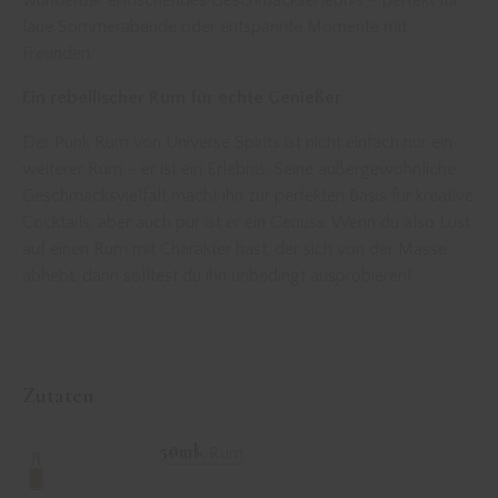
wunderbar erfrischendes Geschmackserlebnis – perfekt für
laue Sommerabende oder entspannte Momente mit
Freunden.
Ein rebellischer Rum für echte Genießer
Der Punk Rum von Universe Spirits ist nicht einfach nur ein
weiterer Rum – er ist ein Erlebnis. Seine außergewöhnliche
Geschmacksvielfalt macht ihn zur perfekten Basis für kreative
Cocktails, aber auch pur ist er ein Genuss. Wenn du also Lust
auf einen Rum mit Charakter hast, der sich von der Masse
abhebt, dann solltest du ihn unbedingt ausprobieren!
Zutaten
50ml
Punk Rum