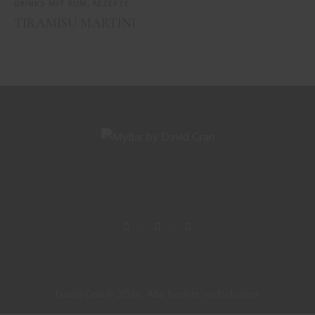
DRINKS MIT RUM
,
REZEPTE
TIRAMISU MARTINI
David Gran© 2026. Alle Rechte vorbehalten.