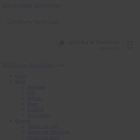
Skip to content
Skip to footer
0
Close
Home
Shop
Fasslager
Gin
Whisky
Rum
Cocktail
Accessoires
Rezepte
Drinks mit Gin
Drinks mit Whisk(e)y
Drinks mit Rum