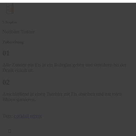
5 Tropfen
Noriblatt Tinktur
Zubereitung
01
Alle Zutaten mit Eis in ein Rührglas geben und verrühren bis der
Drink eiskalt ist.
02
Anschließend in einen Tumbler mit Eis abseihen und mit roten
Blüten garnieren.
Tags:
cocktail rezept