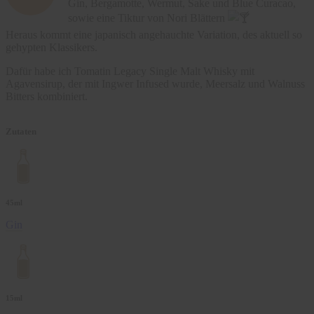
Gin, Bergamotte, Wermut, Sake und Blue Curacao,
sowie eine Tiktur von Nori Blättern
Heraus kommt eine japanisch angehauchte Variation, des aktuell so
gehypten Klassikers.
Dafür habe ich Tomatin Legacy Single Malt Whisky mit
Agavensirup, der mit Ingwer Infused wurde, Meersalz und Walnuss
Bitters kombiniert.
Zutaten
45ml
Gin
15ml