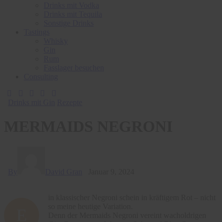
Drinks mit Vodka
Drinks mit Tequila
Sonstige Drinks
Tastings
Whisky
Gin
Rum
Fasslager besuchen
Consulting
Drinks mit Gin
Rezepte
MERMAIDS NEGRONI
By
David Gran
Januar 9, 2024
in klassischer Negroni schein in kräftigem Rot – nicht
so meine heutige Variation.
E
Denn der Mermaids Negroni vereint wacholdrigen