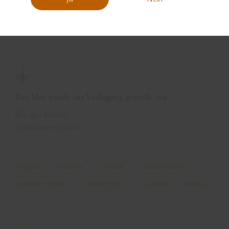
Der Met wurde zur Verfügung gestellt von
big peat
bramble
Cocktail
cocktail rezept
cocktail rezepte
cocktailrezept
Cocktails
whisky