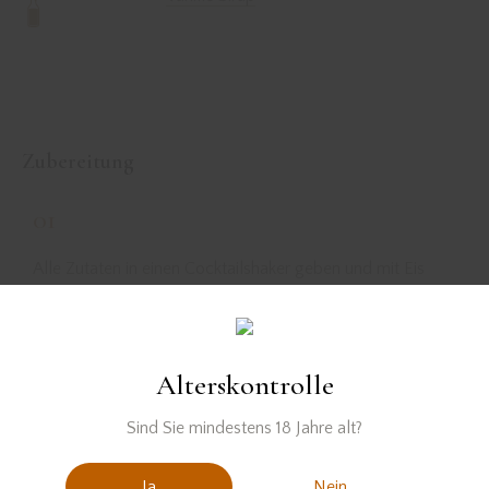
Zubereitung
01
Alle Zutaten in einen Cocktailshaker geben und mit Eis
kräftig shaken.
02
Alterskontrolle
Anschließend in eine Cocktailschale abseihen und mit
Sind Sie mindestens 18 Jahre alt?
Beeren garnieren.
Ja
Nein