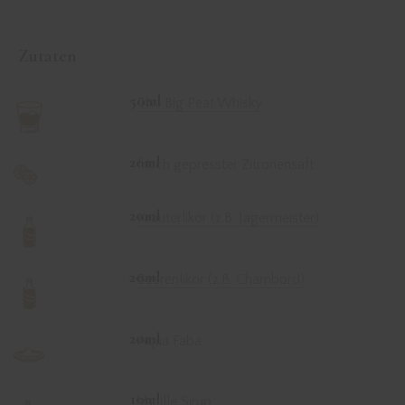
Zutaten
50ml
The Big Peat Whisky
20ml
frisch gepresster Zitronensaft
20ml
Kräuterlikör (z.B. Jägermeister)
20ml
Beerenlikör (z.B. Chambord)
20ml
Aqua Faba
10ml
Vanille Sirup