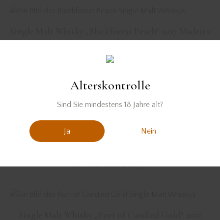
Single Malt Whisky „Blackforest Peach“ 2017 Madeira
Finish
89,00
€
inkl. MwSt. zzgl. Versandkosten
Lieferzeit:
3-5 Werktage
Alterskontrolle
Sind Sie mindestens 18 Jahre alt?
Single Malt Whisky „Smoky Hive“ 2011 Moscatel
Ja
Nein
Finish
79,00
€
inkl. MwSt. zzgl. Versandkosten
Lieferzeit:
3-5 Werktage
Single Malt Whisky „Port of Candied Gold“ 2012