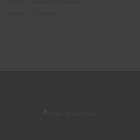
39,90
€
inkl. MwSt. zzgl. Versandkosten
Lieferzeit:
3-5 Werktage