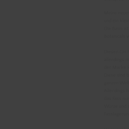
Meine neues
und ein klei
Die Basis i
Botanicals 
Diesen Gin 
allerdings n
der Marke P
Diese sind b
ganzen Welt
Allerdings h
das Fass nu
Würze und s
Fasslagerun