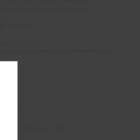
men ist ein Gin, der den Urlaub an den
hnten Küsten Mexikos ins Glas bringt.
ml
lt:
41,0% Vol.
htig, leichte Würze
 Papaya, Mango, Ananas, Agave, Wacholderwürze,
e
tig
mer:
0079
in
er:
barrel aged gin
,
gin
,
Tequila
26284