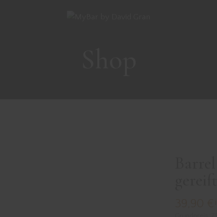
Shop
Barrel
gereif
39,90
€
Grundpreis: 7