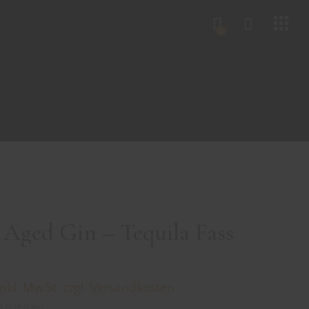
0
 Aged Gin – Tequila Fass
t
inkl. MwSt. zzgl. Versandkosten
9,80€/Liter