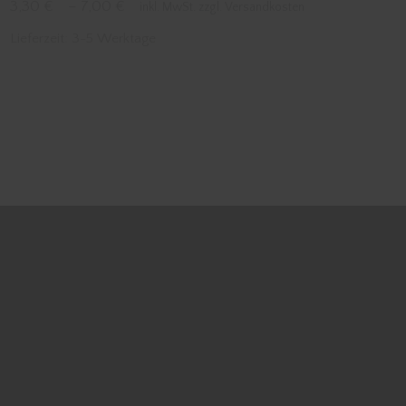
3,30
€
–
7,00
€
inkl. MwSt. zzgl. Versandkosten
Lieferzeit:
3-5 Werktage