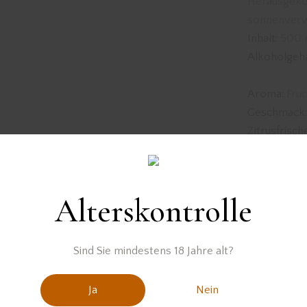
Herausgekom
sonnenverwö
Inhalt:
500 
Alkoholgeha
Aroma:
Fruc
Geschmack:
Zitrusfrisch
Nicht vorrä
Alterskontrolle
Artikelnum
Sind Sie mindestens 18 Jahre alt?
Kategorie:
G
Schlagwört
Ja
Nein
Product ID: