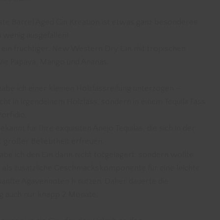
te Barrel Aged Gin Kreation ist etwas ganz besonderes
n wenig ausgefallen!
st ein fruchtiger, New Western Dry Gin mit tropischen
wie Papaya, Mango und Ananas.
habe ich einer kleinen Holzfassreifung unterzogen –
icht in irgendeinem Holzfass, sondern in einem Tequila Fass
orfidio.
ekannt für Ihre exquisiten Anejo Tequilas, die sich in der
 großer Beliebtheit erfreuen.
abe ich den Gin darin nicht totgelagert, sondern wollte
r als zusätzliche Geschmackskomponente für eine leichte
anfte Agavennoten h nutzen. Daher dauerte die
g auch nur knapp 2 Monate.