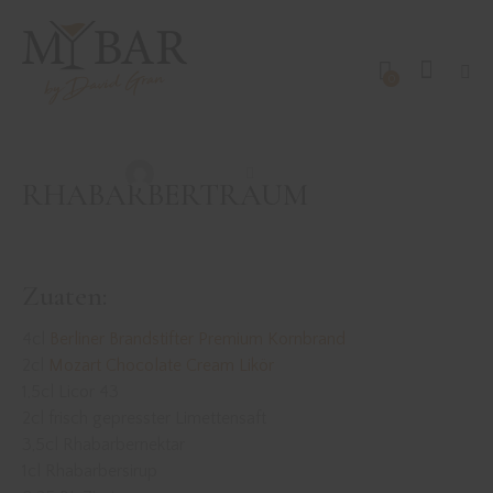
0
REZEPTE
SONSTIGE DRINKS
RHABARBERTRAUM
David Gran
Oktober 6, 2019
RHABARBERTRAUM
Zuaten:
4cl
Berliner Brandstifter Premium Kornbrand
2cl
Mozart Chocolate Cream Likör
1,5cl Licor 43
2cl frisch gepresster Limettensaft
3,5cl Rhabarbernektar
1cl Rhabarbersirup