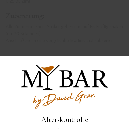
0,25 BL Zimt
Zubereitung:
Alle Zutaten in einen Shaker geben und auf Eis kräftig shaken
(ca. 30 Sekunden).
Anschließend in eine vorgekühlte Martinischale abseihen.
Der Kornbrand wurde zur Verfügung gestellt von
Alterskontrolle