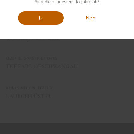
Sind Sie mindestens 18 Jahre alt?
PREVIOUS
NEXT
Ja
Nein
THE RAVEN
BLUE STAR
You May Also Like
REZEPTE
,
SONSTIGE DRINKS
THE EARL OF SCHWANGAU
DRINKS MIT GIN
,
REZEPTE
LAUBGEFLÜSTER