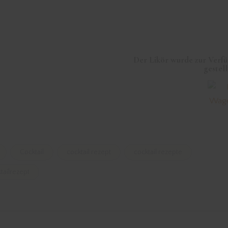
Der Likör wurde zur Verf
gestell
Cocktail
cocktail rezept
cocktail rezepte
tailrezept