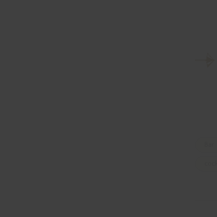
Bar
cock