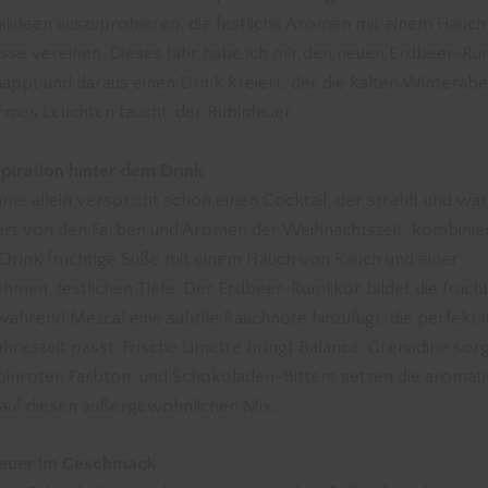
ilideen auszuprobieren, die festliche Aromen mit einem Hauc
esse vereinen. Dieses Jahr habe ich mir den neuen Erdbeer-Ru
appt und daraus einen Drink kreiert, der die kalten Winterabe
rmes Leuchten taucht: der Rubinfeuer.
spiration hinter dem Drink
me allein verspricht schon einen Cocktail, der strahlt und wä
iert von den Farben und Aromen der Weihnachtszeit, kombinie
 Drink fruchtige Süße mit einem Hauch von Rauch und einer
hmen, festlichen Tiefe. Der Erdbeer-Rumlikör bildet die fruch
 während Mezcal eine subtile Rauchnote hinzufügt, die perfekt i
ahreszeit passt. Frische Limette bringt Balance, Grenadine sorg
binroten Farbton, und Schokoladen-Bitters setzen die aromat
auf diesen außergewöhnlichen Mix.
feuer im Geschmack