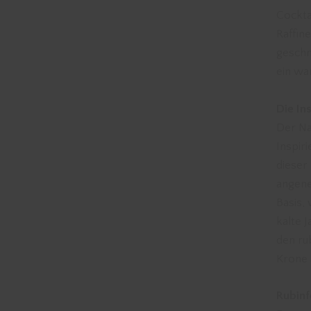
Cockta
Raffin
geschn
ein wa
Die In
Der Na
Inspir
dieser
angene
Basis,
kalte J
den ru
Krone 
Rubin