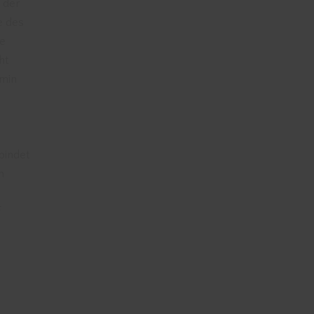
 der
e des
de
ht
amin
rbindet
n
f