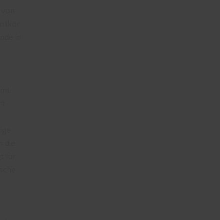
h von
mlikör
nde in
rmt.
rt
tige
n die
t für
ische