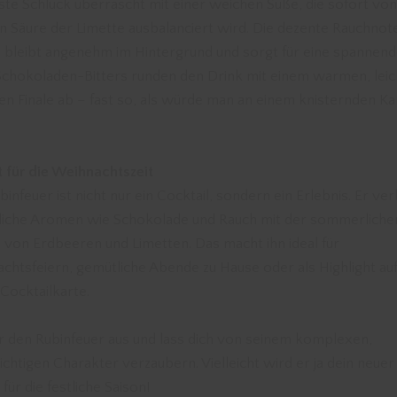
ste Schluck überrascht mit einer weichen Süße, die sofort von
en Säure der Limette ausbalanciert wird. Die dezente Rauchnot
 bleibt angenehm im Hintergrund und sorgt für eine spannen
 Schokoladen-Bitters runden den Drink mit einem warmen, leic
en Finale ab – fast so, als würde man an einem knisternden K
t für die Weihnachtszeit
infeuer ist nicht nur ein Cocktail, sondern ein Erlebnis. Er ve
liche Aromen wie Schokolade und Rauch mit der sommerliche
e von Erdbeeren und Limetten. Das macht ihn ideal für
chtsfeiern, gemütliche Abende zu Hause oder als Highlight au
 Cocktailkarte.
r den Rubinfeuer aus und lass dich von seinem komplexen,
ichtigen Charakter verzaubern. Vielleicht wird er ja dein neuer
 für die festliche Saison!