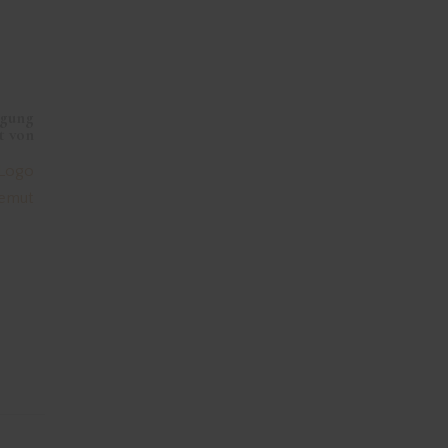
ügung
t von