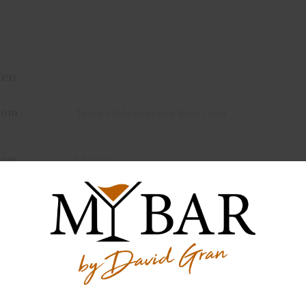
ten
50m
Tante Hilde Erdbeer Rum Likör
20m
Mezcal
10ml
hausgemachte Grenadine
10ml
frisch gepresster Limettensaft
2
Schokoladen Bitters
dash