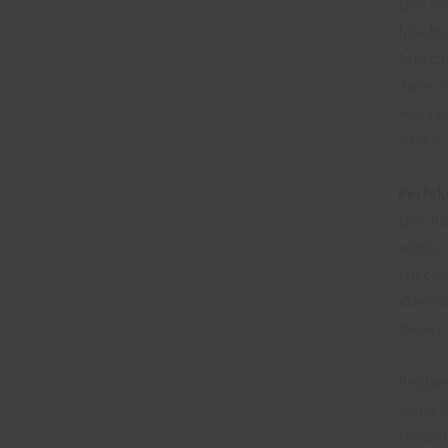
Der er
frisch
Mezcal
Tiefe.
würzig
sitzen.
Perfek
Der Rub
winter
Frisch
Weihna
deiner
Probie
vielsch
Favorit