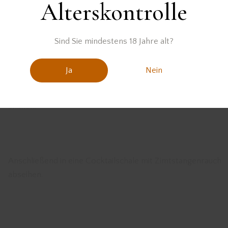
Alterskontrolle
Sind Sie mindestens 18 Jahre alt?
reitung
Ja
Nein
Alle Zutaten mit Eis in einen Cocktailshaker geben und kräft
shaken.
Anschließend in eine Cocktailschale mit Zimtstangenrauch
abseihen.