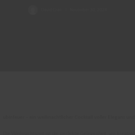
David Gran
November 30, 2024
ubinfeuer – ein weihnachtlicher Cocktail voller Eleganz und
Die Weihnachtszeit ist die perfekte Gelegenheit, um kreative