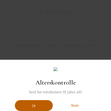
Zubereitung:
Der Weinbergpfirsich wurde zur Verfügung gestellt von
Der Vodka wurde zur Verfügung gestellt von
Alterskontrolle
Sind Sie mindestens 18 Jahre alt?
Ja
Nein
PREVIOUS
NEXT