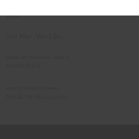
5 Wermut Drinks, die Ihr
FIFTY GARDENS
auf jeden Fall probieren
solltet
You May Also Like
DRINKS MIT WHISK(E)Y
,
REZEPTE
SPOKE SPELL
REZEPTE
,
SONSTIGE DRINKS
NEGRONI SBAGLIATO