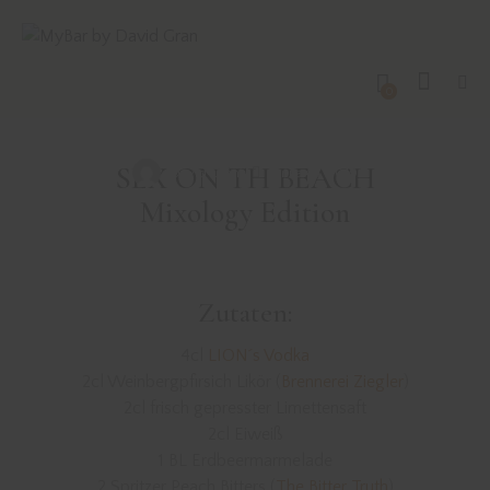
DRINKS MIT VODKA
REZEPTE
SEX ON THE BEACH –
0
MIXOLOGY EDITION
SEX ON TH BEACH
David Gran
Januar 6, 2019
Mixology Edition
Zutaten:
4cl
LION´s Vodka
2cl Weinbergpfirsich Likör (
Brennerei Ziegler
)
2cl frisch gepresster Limettensaft
2cl Eiweiß
1 BL Erdbeermarmelade
2 Spritzer Peach Bitters (
The Bitter Truth
)