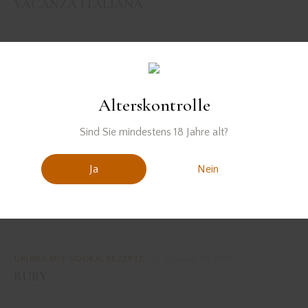
VACANZA ITALIANA
REZEPTE
,
SONSTIGE DRINKS
November 21, 2022
TIRÉH SOUR
Alterskontrolle
REZEPTE
,
SONSTIGE DRINKS
Juni 3, 2022
Sind Sie mindestens 18 Jahre alt?
NAKED & FAMOUS
Ja
Nein
REZEPTE
,
SONSTIGE DRINKS
Mai 31, 2022
VINN BERRY SPRITZ
DRINKS MIT VODKA
,
REZEPTE
Oktober 24, 2021
RUBY