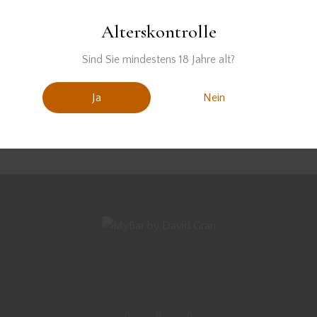
Alterskontrolle
DRINKS MIT GIN
,
REZEPTE
Mai 8, 2022
Sind Sie mindestens 18 Jahre alt?
SUNDOWNER
Ja
Nein
DRINKS MIT GIN
,
REZEPTE
April 28, 2022
URBAN LIGHTS