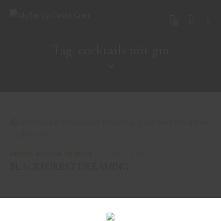
0
Tag: cocktails mit gin
DRINKS MIT GIN
,
REZEPTE
Februar 5, 2023
BLACKFOREST DREAMING
DRINKS MIT GIN
,
REZEPTE
Mai 18, 2022
MADAM BUTTERFLY