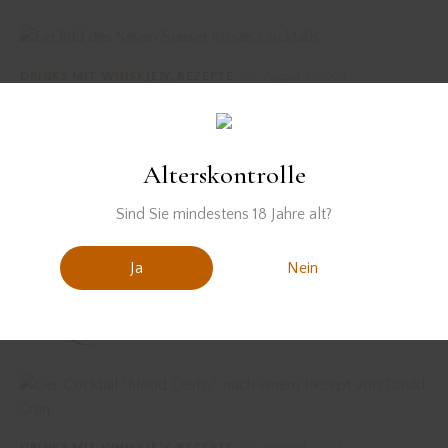
DRINKS MIT WHISK(E)Y
,
REZEPTE
August 4, 2024
SEVEN SUNSET KISSES
Alterskontrolle
DRINKS MIT WHISK(E)Y
,
REZEPTE
Mai 25, 2024
Sind Sie mindestens 18 Jahre alt?
GEMINI SOUR
Ja
Nein
DRINKS MIT WHISK(E)Y
,
REZEPTE
März 26, 2024
THE QUILT ROOM
DRINKS MIT WHISK(E)Y
,
REZEPTE
Januar 4, 2023