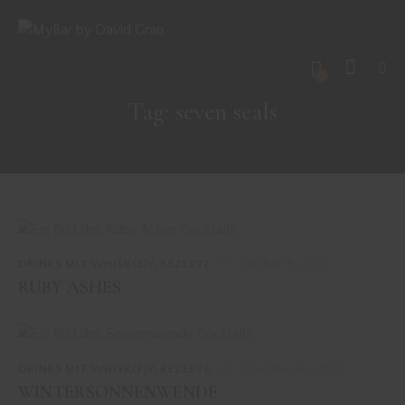
0
Tag: seven seals
DRINKS MIT WHISK(E)Y
,
REZEPTE
Oktober 15, 2025
RUBY ASHES
DRINKS MIT WHISK(E)Y
,
REZEPTE
Dezember 26, 2024
WINTERSONNENWENDE