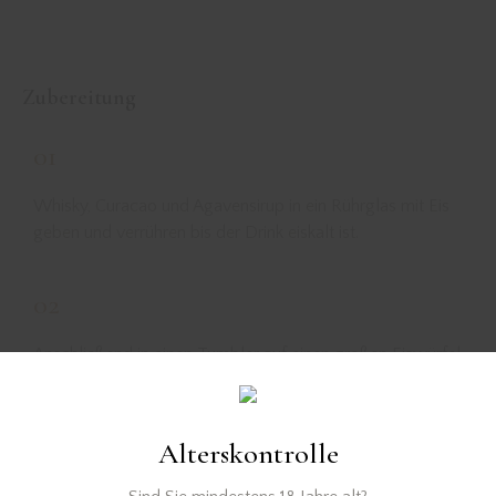
Zubereitung
01
Whisky, Curacao und Agavensirup in ein Rührglas mit Eis
geben und verrühren bis der Drink eiskalt ist.
02
Anschließend in einen Tumbler auf einen großen Eiswürfel
abseihen und mit Rosenlimonade aufgießen.
03
Alterskontrolle