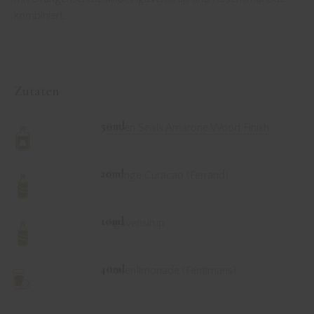
kombiniert.
Zutaten
50ml
Seven Seals Amarone Wood Finish
20ml
Orange Curacao (Ferrand)
10ml
Agavensirup
40ml
Rosenlimonade (Fentimans)