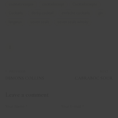
cocktail rezepte
cocktailrezept
Cocktailrezepte
Cocktails
derby cocktail
einfache cocktails
gin
langatun
seven seals
seven seals whisky
PREVIOUS
NEXT
DEMONS COLLINS
CABRABOC SOUR
Leave a comment