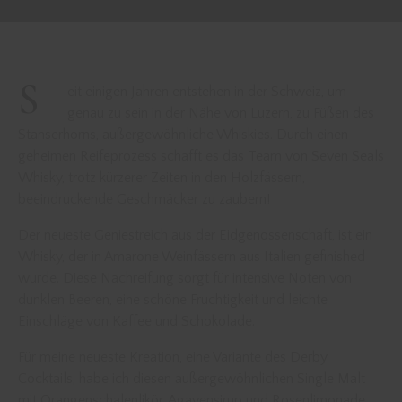
S
eit einigen Jahren entstehen in der Schweiz, um
genau zu sein in der Nähe von Luzern, zu Füßen des
Stanserhorns, außergewöhnliche Whiskies. Durch einen
geheimen Reifeprozess schafft es das Team von Seven Seals
Whisky, trotz kürzerer Zeiten in den Holzfässern,
beeindruckende Geschmäcker zu zaubern!
Der neueste Geniestreich aus der Eidgenossenschaft, ist ein
Whisky, der in Amarone Weinfässern aus Italien gefinished
wurde. Diese Nachreifung sorgt für intensive Noten von
dunklen Beeren, eine schöne Fruchtigkeit und leichte
Einschläge von Kaffee und Schokolade.
Für meine neueste Kreation, eine Variante des Derby
Cocktails, habe ich diesen außergewöhnlichen Single Malt
mit Orangenschalenlikör, Agavensirup und Rosenlimonade