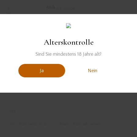
1 dash
Siracha Sauce
Alterskontrolle
Zubereitung
Sind Sie mindestens 18 Jahre alt?
01
Ja
Nein
Alle Zutaten mit Eis in einen Cocktailshaker geben und
kräftig shaken.
02
Anschließend in eine Cocktailschale abseihen.