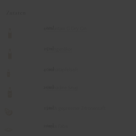
Zutaten
40ml
Mountain G Dry Gin
25ml
Orangenlikör
40ml
Granatapfelsaft
20ml
Grenadine Sirup
25ml
frisch gepresster Zitronensaft
20ml
Aqua Faba