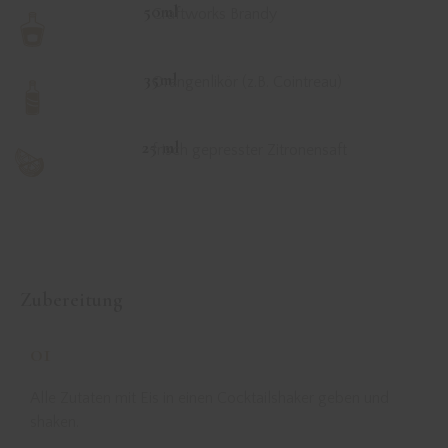
50ml
Craftworks Brandy
35ml
Orangenlikör (z.B. Cointreau)
25 ml
frisch gepresster Zitronensaft
Zubereitung
01
Alle Zutaten mit Eis in einen Cocktailshaker geben und
shaken.