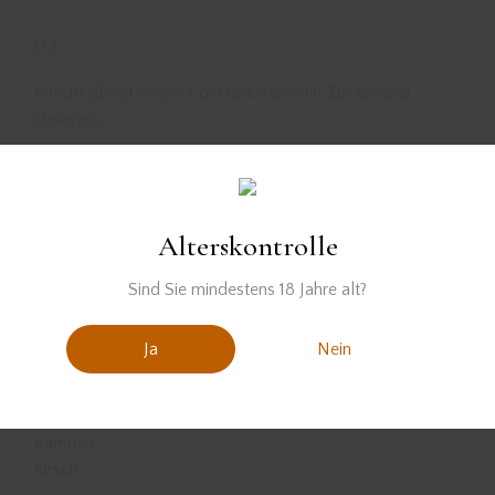
02
Anschließend in eine Cocktailschale mit Zuckerrand
abseihen.
Alterskontrolle
Sind Sie mindestens 18 Jahre alt?
Ja
Nein
Der Likör wurde zur Verfügung gestellt von