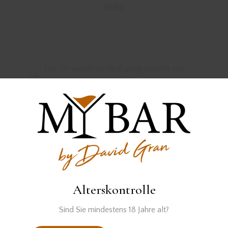
Video
Der Gin wurde zur Verfügung gestellt von
PREVIOUS
NEXT
BASIL LEAF
PRESIDENT REMEDY
Alterskontrolle
Sind Sie mindestens 18 Jahre alt?
You May Also Like