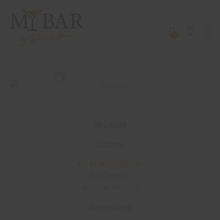
0
DRINKS MIT GIN
REZEPTE
SONSTIGE DRINKS
NEGRONI
David Gran
November 8, 2018
NEGRONI
Zutaten:
4cl
St. Amandus Gin
4cl Campari
4cl roter Wermut
Zubereitung: