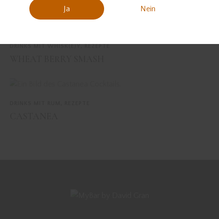
Ja
Nein
DRINKS MIT WHISK(E)Y
,
REZEPTE
WHEAT BERRY SMASH
DRINKS MIT RUM
,
REZEPTE
CASTANEA