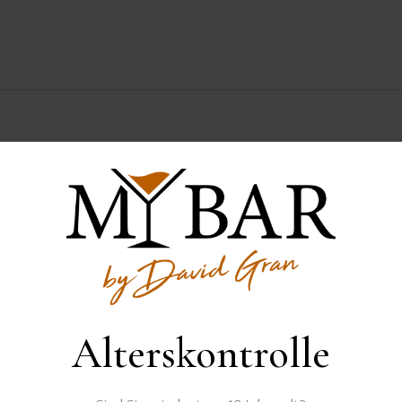
Der Gin wurde zur Verfügung gestellt von
Cocktail
cocktail rezept
cocktail rezept gin
Alterskontrolle
tail rezepte
cocktailrezept
Cocktails
dry gin
gin
cocktail