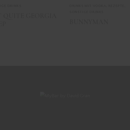
IGE DRINKS
DRINKS MIT VODKA
,
REZEPTE
,
SONSTIGE DRINKS
 QUITE GEORGIA
BUNNYMAN
EP