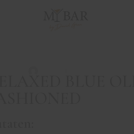
SONSTIGE DRINKS
ELAXED BLUE O
FASHIONED
David Gran
November 19, 2020
ELAXED BLUE OL
ASHIONED
taten: