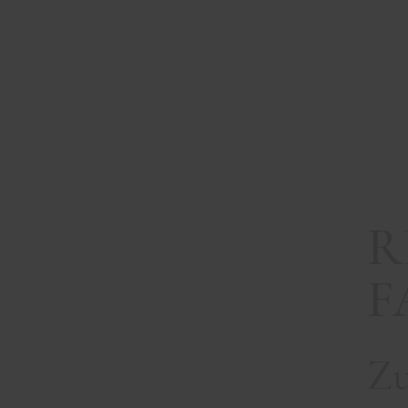
R
R
F
Zu