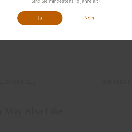
Sind Sie mindestens 18 Jahre alt?
Ja
Nein
VIOUS
È INVERNALE
WINTERTR
u May Also Like