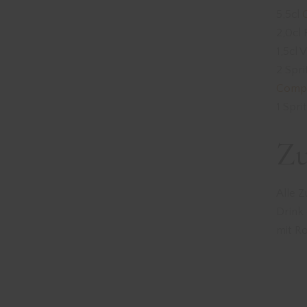
5,5cl
2,0cl
1,5cl 
2 Spr
Comp
1 Spri
Zu
Alle Z
Drink 
mit R