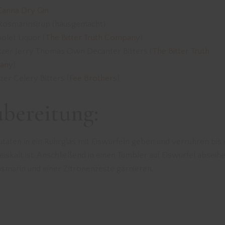
Canna Dry Gin
 Rosmarinsirup (hausgemacht)
Violet Liquor (
The Bitter Truth Company
)
itzer Jerry Thomas Own Decanter Bitters (
The Bitter Truth
any
)
tzer Celery Bitters (
Fee Brothers
)
bereitung:
utaten in ein Rührglas mit Eiswürfeln geben und verrühren bis
eiskalt ist. Anschließend in einen Tumbler auf Eiswürfel abseih
osmarin und einer Zitronenzeste garnieren.